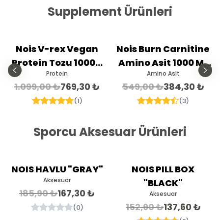
Supplement Ürünleri
%
30
%
30
Nois V-rex Vegan
Nois Burn Carnitine
İndirim
İndirim
Protein Tozu 1000G
Amino Asit 1000 ML
Protein
Amino Asit
33 Servis
30 Servis
1.099,00 ₺
769,30 ₺
549,00 ₺
384,30 ₺
(
1
)
(
3
)
Sporcu Aksesuar Ürünleri
Stokta Yok
%
10
%
10
NOIS HAVLU "GRAY"
NOIS PILL BOX
İndirim
İndirim
Aksesuar
"BLACK"
185,90 ₺
167,30 ₺
Aksesuar
152,90 ₺
137,60 ₺
(
0
)