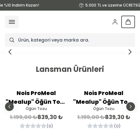
le %10 İndirim Kazan!
5.000 TL ve üzerine ÜCRETSİZ
Lansman Ürünleri
%
30
%
30
Nois ProMeal
Nois ProMeal
İndirim
İndirim
"Mealup" Öğün Tozu
"Mealup" Öğün Tozu
Öğün Tozu
Öğün Tozu
720G
720G
1.199,00 ₺
839,30 ₺
1.199,00 ₺
839,30 ₺
(
0
)
(
0
)