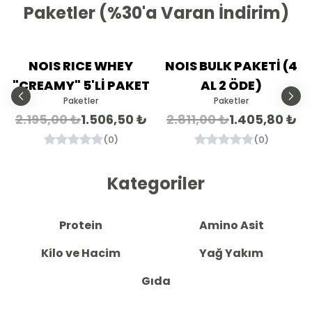
Paketler (%30'a Varan İndirim)
%
31
%
50
NOIS RICE WHEY
NOIS BULK PAKETİ (4
İndirim
İndirim
"CREAMY" 5'Lİ PAKET
AL 2 ÖDE)
Paketler
Paketler
2.195,00 ₺
1.506,50 ₺
2.811,00 ₺
1.405,80 ₺
(
0
)
(
0
)
Kategoriler
Protein
Amino Asit
Kilo ve Hacim
Yağ Yakım
Gıda