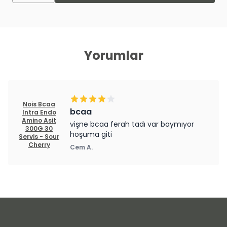
Yorumlar
Nois Bcaa
bcaa
Intra Endo
Amino Asit
vişne bcaa ferah tadı var baymıyor
300G 30
hoşuma giti
Servis - Sour
Cherry
Cem
A.