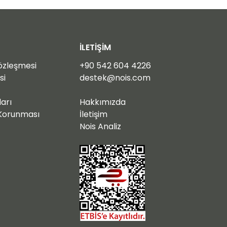
İLETİŞİM
Sözleşmesi
+90 54
2 604 4226
si
destek@nois.com
ları
Hakkımızda
n Korunması
İletişim
Nois Analiz