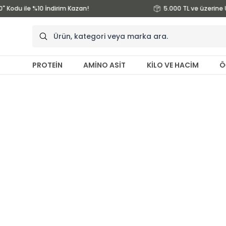
" Kodu ile %10 İndirim Kazan!
5.000 TL ve üzerine 
PROTEİN
AMİNO ASİT
KİLO VE HACİM
Ö