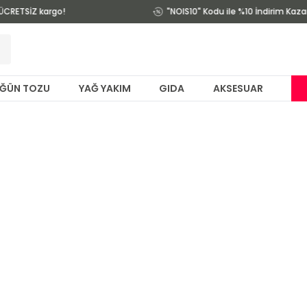
ÜCRETSİZ kargo!
"NOIS10" Kodu ile %10 İndirim Kaza
ĞÜN TOZU
YAĞ YAKIM
GIDA
AKSESUAR