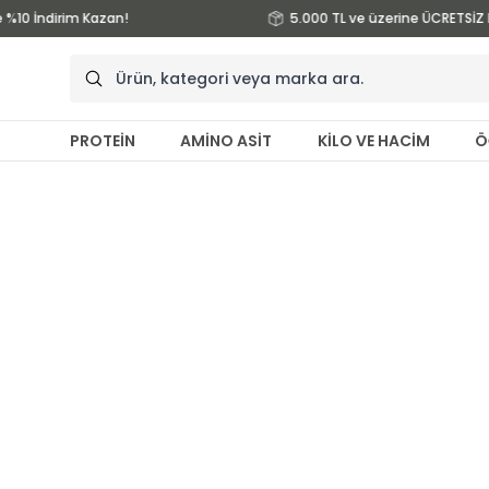
 %10 İndirim Kazan!
5.000 TL ve üzerine ÜCRETSİZ 
PROTEİN
AMİNO ASİT
KİLO VE HACİM
Ö