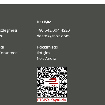
İLETİŞİM
Sözleşmesi
+90 54
2 604 4226
si
destek@nois.com
ları
Hakkımızda
n Korunması
İletişim
Nois Analiz