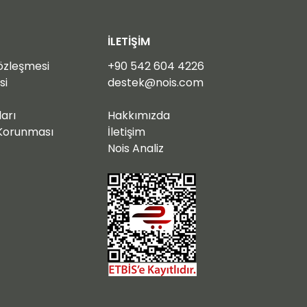
İLETİŞİM
Sözleşmesi
+90 54
2 604 4226
si
destek@nois.com
ları
Hakkımızda
n Korunması
İletişim
Nois Analiz