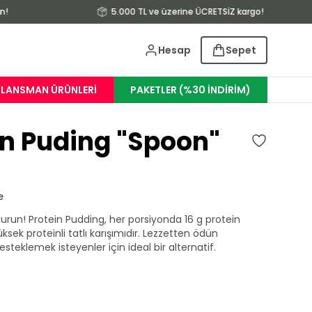
!
5.000 TL ve üzerine ÜCRETSİZ kargo!
Hesap
Sepet
LANSMAN ÜRÜNLERI
PAKETLER (%30 İNDİRİM)
in Puding "Spoon"
e
uşturun! Protein Pudding, her porsiyonda 16 g protein
yüksek proteinli tatlı karışımıdır. Lezzetten ödün
steklemek isteyenler için ideal bir alternatif.