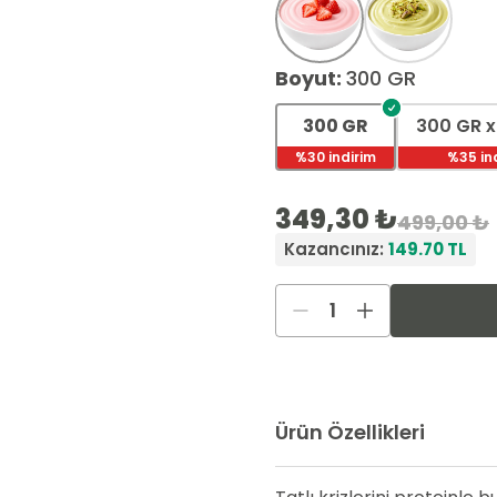
Boyut
:
300 GR
300 GR
300 GR x
%
30
indirim
%
35
in
349,30 ₺
499,00 ₺
Kazancınız:
149.70
TL
1
Ürün Özellikleri