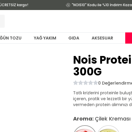
ÜCRETSİZ kargo!
"NOIS10" Kodu ile %10 İndirim Kazan
ĞÜN TOZU
YAĞ YAKIM
GIDA
AKSESUAR
Nois Prote
300G
0
Değerlendirm
Tatlı krizlerini proteinle bul
içeren, pratik ve lezzetli bir 
vermeden protein alımınızı de
Aroma
:
Çilek Kreması